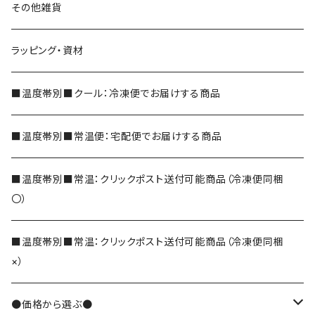
フルーツケーキ
かぶせ茶
紅花
その他雑貨
和フィナンシェ
深蒸し茶
ラッピング・資材
シェイク
玉露
■温度帯別■クール：冷凍便でお届けする商品
玄米茶
■温度帯別■常温便：宅配便でお届けする商品
ほうじ茶
■温度帯別■常温：クリックポスト送付可能商品（冷凍便同梱
〇）
和紅茶
■温度帯別■常温：クリックポスト送付可能商品（冷凍便同梱
×）
そば茶
●価格から選ぶ●
でわかおりそば茶
その他のお茶