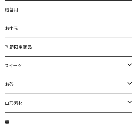
贈答用
お中元
季節限定商品
スイーツ
ジェラート
お茶
抹茶ジェラート
茶蔵焼（生クリームどら焼き）
茶蔵ブランド
山形素材
やまがたジェラート
ケーキ
煎茶
山形だしの素
器