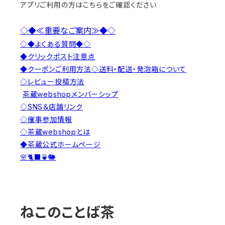
アプリご利用の方はこちらをご確認ください
◇◆≪重要なご案内≫◆◇
◇◆よくある質問◆◇
◆クリックポスト注意点
◆クーポンご利用方法
◇送料・配送・発泡箱について
◇レビュー投稿方法
茶蔵webshopメンバーシップ
◇SNS＆店舗リンク
◇催事参加情報
◇茶蔵webshopとは
◆茶蔵公式ホームページ
🌸🐈‍⬛🍵🐘
ねこのことば茶