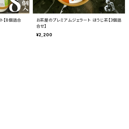
ト【8個詰合
お茶屋のプレミアムジェラート ほうじ茶【3個詰
合せ】
¥2,200