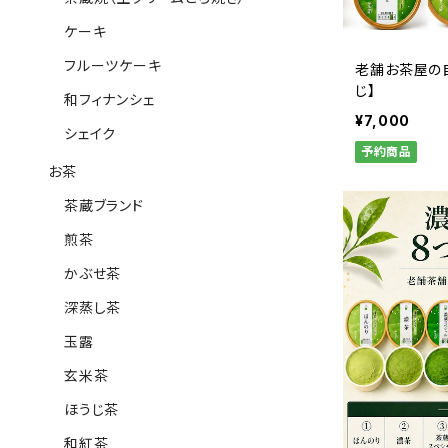
ケーキ
フルーツケーキ
老舗お茶屋の
じ】
和フィナンシェ
¥7,000
シェイク
予約商品
お茶
茶蔵ブランド
煎茶
かぶせ茶
深蒸し茶
玉露
玄米茶
ほうじ茶
和紅茶