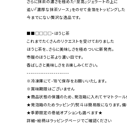
さらに抹茶の濃さを極めた「至高」ジェラートの上に
追い「濃厚な抹茶ソース」をのせて金箔をトッピングした
今までにない贅沢な逸品です。
■■□□□□・ほうじ茶
これまでたくさんのリクエストを受けておりました
ほうじ茶を、さらに美味しさを極めついに新発売。
市販のほうじ茶より濃い目です。
香ばしさと美味しさをお楽しみください。
----------------------
※冷凍庫にて-18℃保存をお願いいたします。
※賞味期限はございません
★商品状態の保護のため、発泡箱に入れてヤマトクール
★発泡箱のためラッピング/熨斗は簡易版になります。
★季節限定の巻紙オプションも選べます★
詳細・絵柄はラッピングページでご確認ください