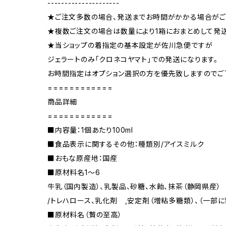
---------------------
★ご注文多数の場合、発送までお時間がかかる場合がご
★複数ご注文の場合は数量により1箱におまとめして発
★当ショップの着指定の基本設定が佐川急便ですが
ジェラートのみ「クロネコヤマト」での発送になります。
お時間指定はオプション選択の方を優先致しますのでご
============
商品詳細
============
■内容量：1個あたり100ml
■食品表示に関するその他：種類別/アイスミルク
■おもな原産地：国産
■原材料名1～6
牛乳（国内製造）、乳製品、砂糖、水飴、抹茶（静岡県産）
/トレハロース、乳化剤 ,安定剤（増粘多糖類）、（一部
■原材料名（贅の至高）