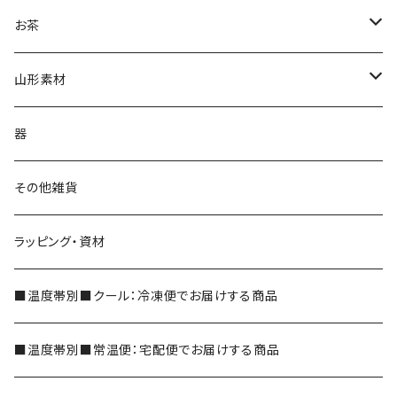
ジェラート
お茶
抹茶ジェラート
茶蔵焼（生クリームどら焼き）
茶蔵ブランド
山形素材
やまがたジェラート
ケーキ
煎茶
山形だしの素
器
フルーツケーキ
かぶせ茶
紅花
その他雑貨
和フィナンシェ
深蒸し茶
ラッピング・資材
シェイク
玉露
■温度帯別■クール：冷凍便でお届けする商品
玄米茶
■温度帯別■常温便：宅配便でお届けする商品