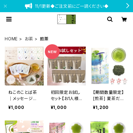
11/1更新◆ご注文前にご一読ください◆
HOME
お茶
煎茶
ねこのことば茶
初回限定お試し
【期間数量限定】
｜メッセージテ
セット【お1人様１
[煎茶] 夏茶だよ
ィーバッグ（同柄
回限り】
り
¥1,000
¥1,000
¥1,200
5個セット・全8
種類）