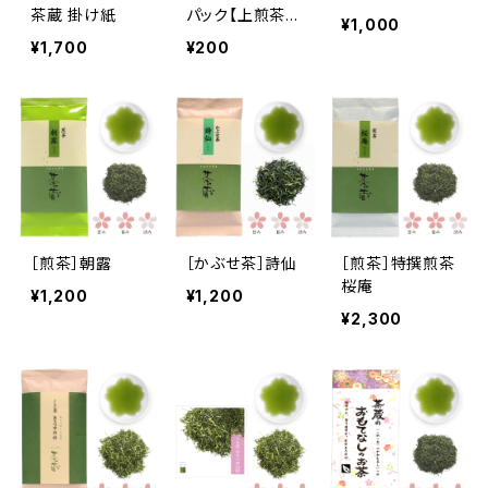
茶蔵 掛け紙
パック【上煎茶
¥1,000
茶蔵（さくら）】
¥1,700
¥200
［煎茶］朝露
［かぶせ茶］詩仙
［煎茶］特撰煎茶
桜庵
¥1,200
¥1,200
¥2,300