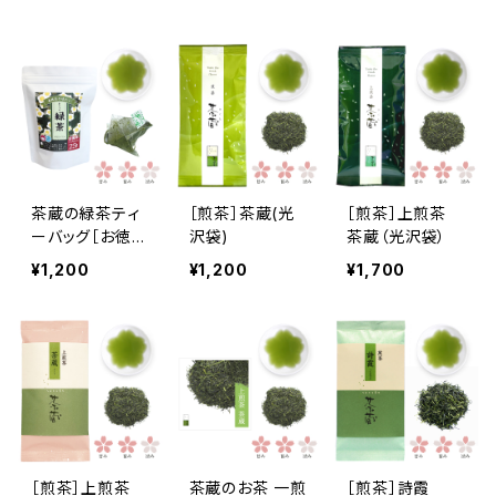
ッグ】
ティー
ズ］
茶蔵の緑茶ティ
［煎茶］茶蔵(光
［煎茶］上煎茶
ーバッグ［お徳用
沢袋)
茶蔵（光沢袋）
25P入］
¥1,200
¥1,200
¥1,700
［煎茶］上煎茶
茶蔵のお茶 一煎
［煎茶］詩霞