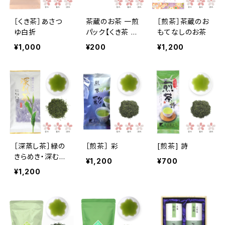
［くき茶］あさつ
茶蔵のお茶 一煎
［煎茶］茶蔵のお
ゆ白折
パック【くき茶 あ
もてなしのお茶
さつゆ白折 (しら
¥1,000
¥200
¥1,200
おれ)】
［深蒸し茶］緑の
［煎茶］ 彩
[煎茶] 詩
きらめき・深むし
¥1,200
¥700
茶
¥1,200