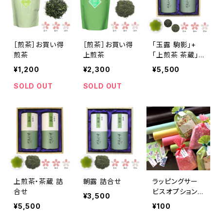
［煎茶］お買い得
［煎茶］お買い得
「玉露 駒影」+
煎茶
上煎茶
「上煎茶 茶蔵」
詰合せ
¥1,200
¥2,300
¥5,500
SOLD OUT
SOLD OUT
上煎茶・茶蔵 詰
朝露 詰合せ
ラッピングサー
合せ
ビスオプション
¥3,500
見本＆箱代追加
¥5,500
¥100
分