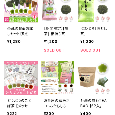
茶蔵のお茶お試
【期間限定】[煎
ほわとろ［深むし
しセット【5点ま
茶] 春待ち茶
茶］
で送料無料】
¥1,280
¥1,200
¥1,200
SOLD OUT
SOLD OUT
どうぶつのこと
お茶屋の看板ネ
茶蔵の煎茶TEA
ば茶 【メッセー
コ・みたらしちゃ
BAG ［5P入/ね
ジ入りティーバ
んのメッセージ
こクラフトシリー
¥222
¥200
¥400