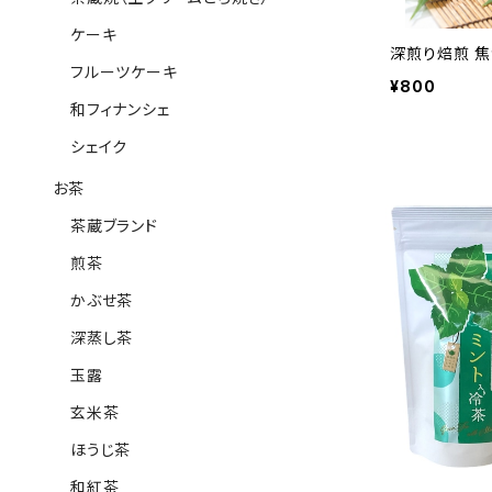
ケーキ
深煎り焙煎 
フルーツケーキ
¥800
和フィナンシェ
シェイク
お茶
茶蔵ブランド
煎茶
かぶせ茶
深蒸し茶
玉露
玄米茶
ほうじ茶
和紅茶