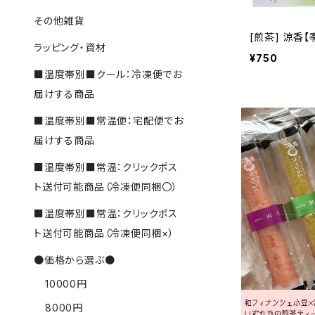
その他雑貨
[煎茶] 涼香
ラッピング・資材
¥750
■温度帯別■クール：冷凍便でお
届けする商品
■温度帯別■常温便：宅配便でお
届けする商品
■温度帯別■常温：クリックポス
ト送付可能商品（冷凍便同梱〇）
■温度帯別■常温：クリックポス
ト送付可能商品（冷凍便同梱×）
●価格から選ぶ●
10000円
8000円