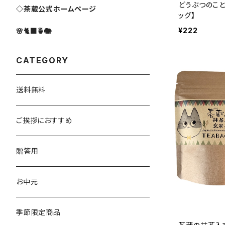
どうぶつのこと
◇茶蔵公式ホームページ
ッグ】
¥222
🌸🐈‍⬛🍵🐘
CATEGORY
送料無料
ご挨拶におすすめ
贈答用
お中元
季節限定商品