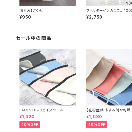
湯呑み【さくら】
フィルターインカラフェ 1000ml -
水出し茶用ボトル-
¥950
¥2,750
セール中の商品
FACEVEIL-フェイスベール
【花粉症/おやすみ時や乾燥
に】米沢織シルクマスク
¥1,320
¥1,080
40%OFF
40%OFF