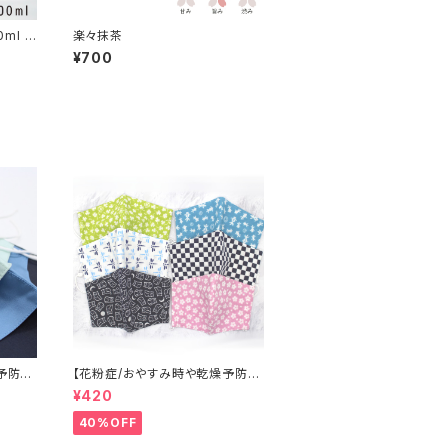
楽々抹茶
¥700
予防
【花粉症/おやすみ時や乾燥予防
に】まめてぬぐいマスク
¥420
40%OFF