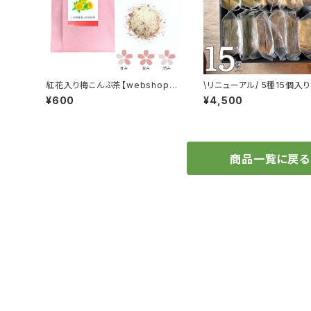
紅花入り梅こんぶ茶【webshop限
\リニューアル/ 5種15個入り【和の
定版】
シフォンケーキ詰合せ】
¥600
¥4,500
商品一覧に戻る