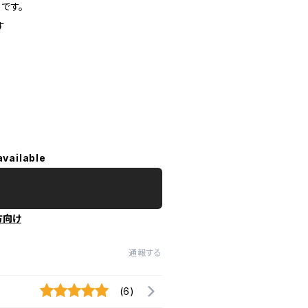
です。
す
available
方向け
通報する
(6)