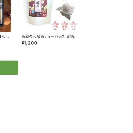
茶蔵の和紅茶ティーバッグ［お徳用
20P入］
¥1,200