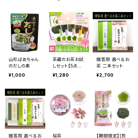
山形ばあちゃん
茶蔵のお茶お試
贈答用 選べるお
のだしの素
しセット【5点ま
茶 二本セット
で送料無料】
¥1,000
¥1,280
¥2,700
贈答用 選べるお
桜茶
【期間限定】[煎