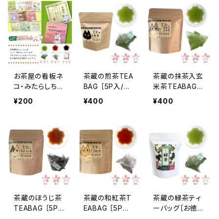
お茶屋の看板ネ
茶蔵の煎茶TEA
茶蔵の抹茶入玄
コ・みたらしちゃ
BAG ［5P入/ね
米茶TEABAG
んのメッセージ
こクラフトシリー
［5P入/ねこクラ
¥200
¥400
¥400
ティー
ズ］
フトシリーズ］
茶蔵のほうじ茶
茶蔵の和紅茶T
茶蔵の緑茶ティ
TEABAG ［5P
EABAG ［5P入/
ーバッグ［お徳用
入/ねこクラフト
ねこクラフトシリ
25P入］