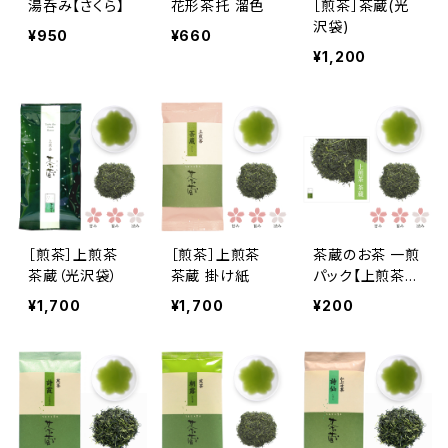
湯呑み【さくら】
花形茶托 溜色
［煎茶］茶蔵(光
沢袋)
¥950
¥660
¥1,200
［煎茶］上煎茶
［煎茶］上煎茶
茶蔵のお茶 一煎
茶蔵（光沢袋）
茶蔵 掛け紙
パック【上煎茶
茶蔵（さくら）】
¥1,700
¥1,700
¥200