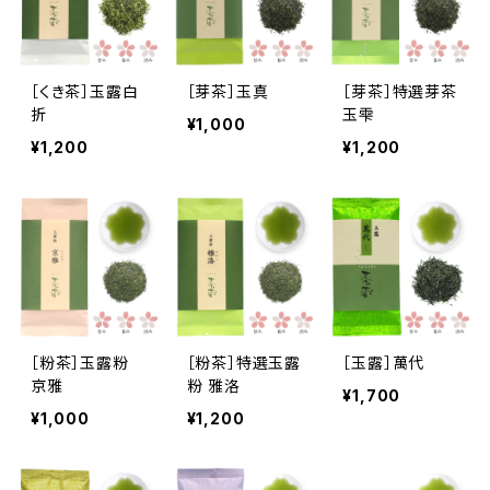
［くき茶］玉露白
［芽茶］玉真
［芽茶］特選芽茶
折
玉雫
¥1,000
¥1,200
¥1,200
［粉茶］玉露粉
［粉茶］特選玉露
［玉露］萬代
京雅
粉 雅洛
¥1,700
¥1,000
¥1,200