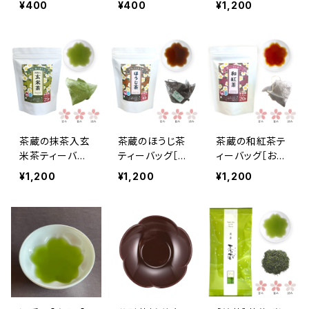
¥400
¥400
¥1,200
シリーズ］
ーズ］
茶蔵の抹茶入玄
茶蔵のほうじ茶
茶蔵の和紅茶テ
米茶ティーバッ
ティーバッグ［お
ィーバッグ［お徳
グ［お徳用25P
徳用30P入］
用20P入］
¥1,200
¥1,200
¥1,200
入］