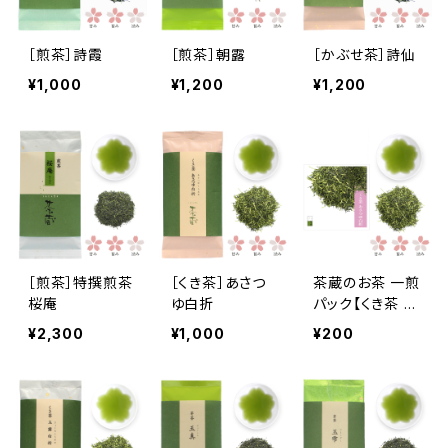
［煎茶］詩霞
［煎茶］朝露
［かぶせ茶］詩仙
¥1,000
¥1,200
¥1,200
［煎茶］特撰煎茶
［くき茶］あさつ
茶蔵のお茶 一煎
桜庵
ゆ白折
パック【くき茶 あ
さつゆ白折 (しら
¥2,300
¥1,000
¥200
おれ)】