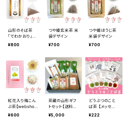
山形のそば茶
つや姫玄米茶 米
つや姫ほうじ茶
「でわかおり」
袋デザイン
米袋デザイン
（ティーバッグ）
¥800
¥700
¥700
紅花入り梅こん
茶蔵の山形ギフ
どうぶつのこと
ぶ茶【webshop
トセット【送料
ば茶 【メッセー
限定版】
込】
ジ入りティーバ
¥600
¥5,000
¥222
ッグ】