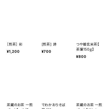
［煎茶］ 彩
[煎茶] 詩
つや姫玄米茶【
茶葉150ｇ】
¥1,200
¥700
¥800
茶蔵のお茶 一煎
でわかおりそば
茶蔵のお茶 一煎