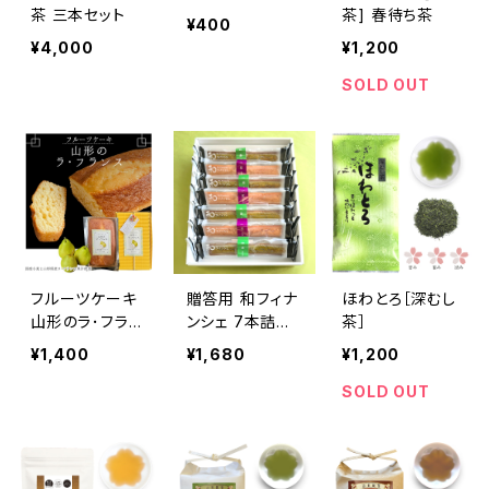
茶 三本セット
茶] 春待ち茶
¥400
¥4,000
¥1,200
SOLD OUT
フルーツケーキ
贈答用 和フィナ
ほわとろ［深むし
山形のラ･フラン
ンシェ 7本詰合
茶］
ス
せ
¥1,400
¥1,680
¥1,200
SOLD OUT