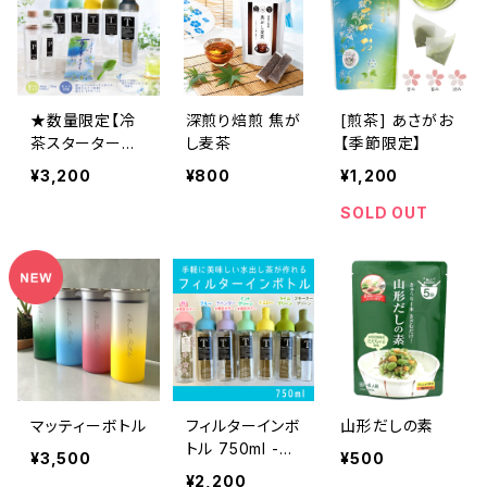
★数量限定【冷
深煎り焙煎 焦が
[煎茶] あさがお
茶スターターセ
し麦茶
【季節限定】
ット】夏茶だより
¥3,200
¥800
¥1,200
とフィルターイン
ボトル+おまけつ
SOLD OUT
き
マッティーボトル
フィルターインボ
山形だしの素
トル 750ml -水
¥3,500
¥500
出し茶用ボトル-
¥2,200