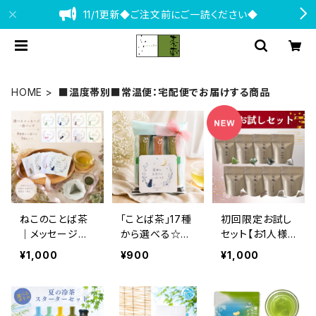
11/1更新◆ご注文前にご一読ください◆
HOME
■温度帯別■常温便：宅配便でお届けする商品
ねこのことば茶
「ことば茶」17種
初回限定お試し
｜メッセージテ
から選べる☆和
セット【お1人様１
ィーバッグ（同柄
フィナンシェぷち
回限り】
¥1,000
¥900
¥1,000
5個セット・全8
ギフト【クリック
種類）
ポストは2点ま
で】