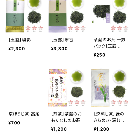
［玉露］駒影
［玉露］翠香
茶蔵のお茶 一煎
パック【玉露 翠
¥2,300
¥3,300
香(すいこう)】
¥250
京ほうじ茶 高尾
［煎茶］茶蔵のお
［深蒸し茶］緑の
もてなしのお茶
きらめき・深むし
¥700
茶
¥1,200
¥1,200