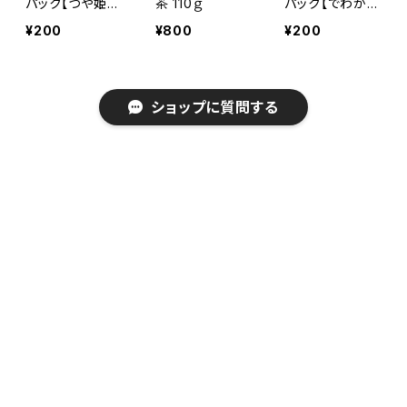
パック【つや姫玄
茶 110ｇ
パック【でわかお
米茶 】
りそば茶 】
¥200
¥800
¥200
ショップに質問する
べに花入りそば
［煎茶］お買い得
［煎茶］お買い得
茶
煎茶
上煎茶
キーワードから探す
¥800
¥1,200
¥2,300
SOLD OUT
SOLD OUT
カテゴリから探す