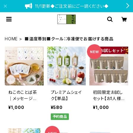
11/1更新◆ご注文前にご一読ください◆
HOME
■温度帯別■クール：冷凍便でお届けする商品
ねこのことば茶
プレミアムシェイ
初回限定お試し
｜メッセージテ
ク【単品】
セット【お1人様１
ィーバッグ（同柄
回限り】
¥1,000
¥580
¥1,000
5個セット・全8
予約商品
種類）