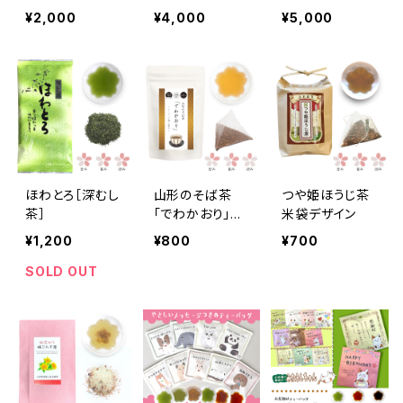
ラート 【3個詰合
ラート 【6種詰合
ラート【8個詰合
¥2,000
¥4,000
¥5,000
せ】
せ】
せ】
ほわとろ［深むし
山形のそば茶
つや姫ほうじ茶
茶］
「でわかおり」
米袋デザイン
（ティーバッグ）
¥1,200
¥800
¥700
SOLD OUT