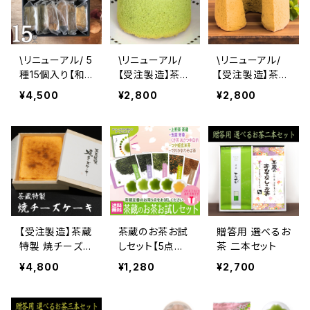
\リニューアル/ 5
\リニューアル/
\リニューアル/
種15個入り【和
【受注製造】茶蔵
【受注製造】茶蔵
のシフォンケー
の和のシフォン
の和のシフォン
¥4,500
¥2,800
¥2,800
キ詰合せ】
ケーキ・抹茶【毎
ケーキ・はちみつ
週木曜〆切・翌
バニラ【毎週木
週金曜発送】
曜〆切・翌週金
曜発送】
【受注製造】茶蔵
茶蔵のお茶お試
贈答用 選べるお
特製 焼チーズケ
しセット【5点ま
茶 二本セット
ーキ【毎週木曜
で送料無料】
¥4,800
¥1,280
¥2,700
〆切・翌週金曜
発送】