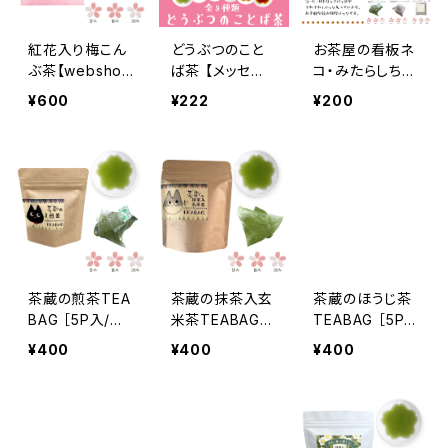
紅花入り梅こん
どうぶつのこと
お茶屋の看板ネ
ぶ茶【webshop
ば茶 【メッセー
コ・みたらしちゃ
限定版】
ジ入りティーバ
んのメッセージ
¥600
¥222
¥200
ッグ】
ティー
茶蔵の煎茶TEA
茶蔵の抹茶入玄
茶蔵のほうじ茶
BAG ［5P入/ね
米茶TEABAG
TEABAG ［5P
こクラフトシリー
［5P入/ねこクラ
入/ねこクラフト
¥400
¥400
¥400
ズ］
フトシリーズ］
シリーズ］