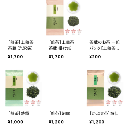
［煎茶］上煎茶
［煎茶］上煎茶
茶蔵のお茶 一煎
茶蔵（光沢袋）
茶蔵 掛け紙
パック【上煎茶
茶蔵（さくら）】
¥1,700
¥1,700
¥200
［煎茶］詩霞
［煎茶］朝露
［かぶせ茶］詩仙
¥1,000
¥1,200
¥1,200