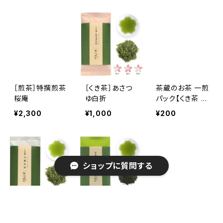
［煎茶］特撰煎茶
［くき茶］あさつ
茶蔵のお茶 一煎
桜庵
ゆ白折
パック【くき茶 あ
さつゆ白折 (しら
¥2,300
¥1,000
¥200
おれ)】
ショップに質問する
［くき茶］玉露白
［芽茶］玉真
［芽茶］特選芽茶
折
玉雫