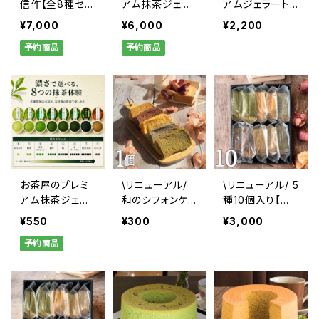
信作【全8種セッ
アム抹茶ジェラ
アムジェラート
ト 至高＋ほう
ート【8個詰合
ほうじ茶【3個詰
¥7,000
¥6,000
¥2,200
じ】
せ】
合せ】
予約商品
予約商品
お茶屋のプレミ
\リニューアル/
\リニューアル/ 5
アム抹茶ジェラ
和のシフォンケ
種10個入り【和
ート【単品】
ーキ【ばら売り】
のシフォンケー
¥550
¥300
¥3,000
キ詰合せ 】
予約商品