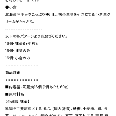
●小倉
北海道産小豆をたっぷり使用し、抹茶生地を引き立てる小倉生ク
リームがたっぷり。
---------------------
以下の各パターンよりお選びください。
16個・抹茶8+小倉8
16個・抹茶のみ
16個・小倉のみ
============
商品詳細
============
■内容量：茶蔵焼16個（1個あたり60g）
■原材料名
【茶蔵焼 抹茶】
乳等を主要原料とする 食品 (国内製造)、砂糖、小麦粉、 卵、抹
茶、はちみつ、みりん、澱粉 ゼラチン、寒天、寒天加工品(麦芽 糖、