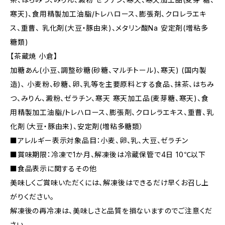
寒天)、食用精製加工油脂/トレハロース、膨張剤、クロレラエキ
ス、重曹、 乳化剤(大豆・豚由来)、メタリン酸Na 安定剤(増粘多
糖類)
【茶蔵焼 小倉】
加糖あん(小豆、調整砂糖(砂糖、マルチトール)、寒天) (国内製
造)､ 小麦粉、砂糖、卵、乳等を主要原料とする食品、抹茶、はちみ
つ、みりん、澱粉、ゼラチン、寒天 寒天加工品(麦芽糖、寒天)、食
用精製加工油脂/トレハロース、膨張剤、クロレラエキス、重曹、乳
化剤（大豆・豚由来)、安定剤(増粘多糖類）
■アレルギー表示対象品目：小麦、卵、乳、大豆、ゼラチン
■賞味期限：冷凍で1か月、解凍後は冷蔵保管で4日 10℃以下
■食品表示に関するその他
美味しくご賞味いただくには、解凍後はできるだけ早くお召し上
がりください。
解凍後の再冷凍は、美味しさと品質を損ないますのでご注意くだ
さい。