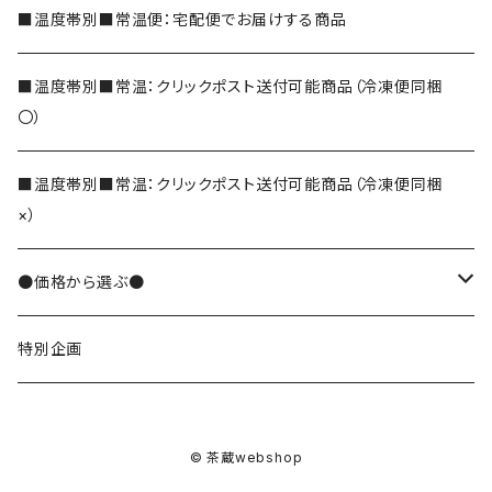
玄米茶
■温度帯別■常温便：宅配便でお届けする商品
ほうじ茶
■温度帯別■常温：クリックポスト送付可能商品（冷凍便同梱
〇）
和紅茶
■温度帯別■常温：クリックポスト送付可能商品（冷凍便同梱
×）
そば茶
●価格から選ぶ●
でわかおりそば茶
その他のお茶
10000円
特別企画
便利なティーバッグ
8000円
茶葉
© 茶蔵webshop
7000円
メッセージ入りティーバッグ