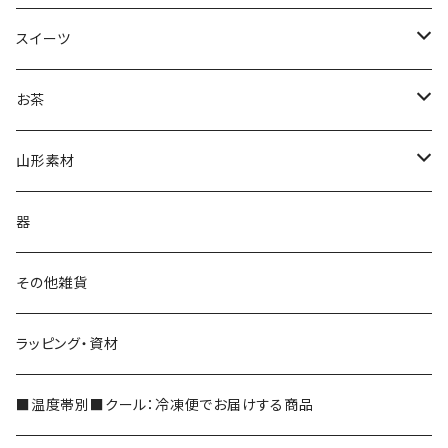
スイーツ
ジェラート
お茶
抹茶ジェラート
茶蔵焼（生クリームどら焼き）
茶蔵ブランド
山形素材
やまがたジェラート
ケーキ
煎茶
山形だしの素
器
フルーツケーキ
かぶせ茶
紅花
その他雑貨
和フィナンシェ
深蒸し茶
ラッピング・資材
シェイク
玉露
■温度帯別■クール：冷凍便でお届けする商品