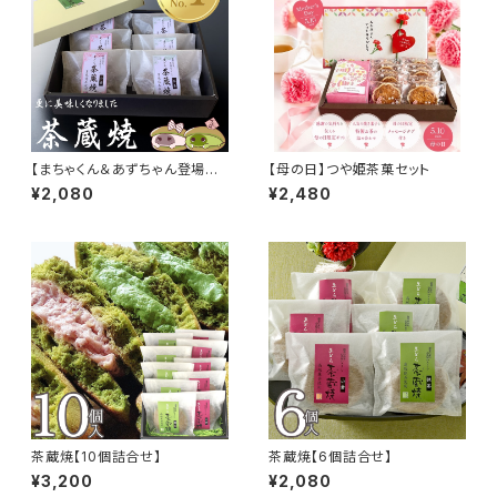
【まちゃくん＆あずちゃん登場記
【母の日】つや姫茶菓セット
念】茶蔵焼 6個詰合せ
¥2,080
¥2,480
茶蔵焼【10個詰合せ】
茶蔵焼【6個詰合せ】
¥3,200
¥2,080