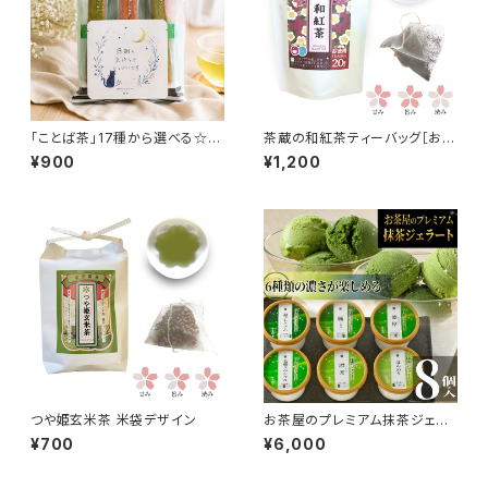
「ことば茶」17種から選べる☆和
茶蔵の和紅茶ティーバッグ［お徳
フィナンシェぷちギフト【クリック
用20P入］
¥900
¥1,200
ポストは2点まで】
つや姫玄米茶 米袋デザイン
お茶屋のプレミアム抹茶ジェラ
ート【8個詰合せ】
¥700
¥6,000