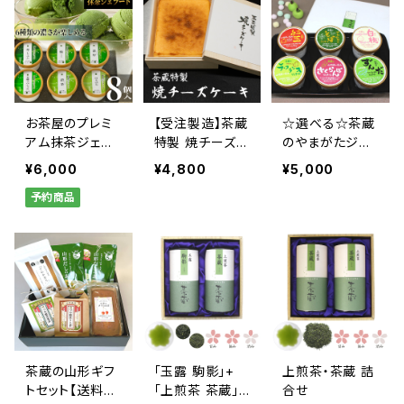
お茶屋のプレミ
【受注製造】茶蔵
☆選べる☆茶蔵
アム抹茶ジェラ
特製 焼チーズケ
のやまがたジェ
ート【8個詰合
ーキ【毎週木曜
ラート【8個詰合
¥6,000
¥4,800
¥5,000
せ】
〆切・翌週金曜
せ】
予約商品
発送】
茶蔵の山形ギフ
「玉露 駒影」+
上煎茶・茶蔵 詰
トセット【送料
「上煎茶 茶蔵」
合せ