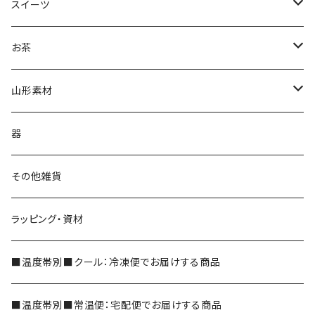
スイーツ
ジェラート
お茶
抹茶ジェラート
茶蔵焼（生クリームどら焼き）
茶蔵ブランド
山形素材
やまがたジェラート
ケーキ
煎茶
山形だしの素
器
フルーツケーキ
かぶせ茶
紅花
その他雑貨
和フィナンシェ
深蒸し茶
ラッピング・資材
シェイク
玉露
■温度帯別■クール：冷凍便でお届けする商品
玄米茶
■温度帯別■常温便：宅配便でお届けする商品