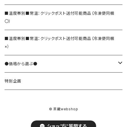
ほうじ茶
■温度帯別■常温：クリックポスト送付可能商品（冷凍便同梱
〇）
和紅茶
■温度帯別■常温：クリックポスト送付可能商品（冷凍便同梱
×）
そば茶
●価格から選ぶ●
でわかおりそば茶
その他のお茶
10000円
特別企画
便利なティーバッグ
8000円
茶葉
© 茶蔵webshop
7000円
メッセージ入りティーバッグ
ショップに質問する