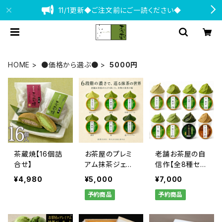
11/1更新◆ご注文前にご一読ください◆
HOME
●価格から選ぶ●
5000円
茶蔵焼【16個詰
お茶屋のプレミ
老舗お茶屋の自
合せ】
アム抹茶ジェラ
信作【全8種セッ
ート【6個詰合
ト 至高＋ほう
¥4,980
¥5,000
¥7,000
せ】
じ】
予約商品
予約商品