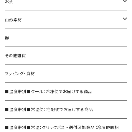
ジェラート
お茶
抹茶ジェラート
茶蔵焼（生クリームどら焼き）
茶蔵ブランド
山形素材
やまがたジェラート
ケーキ
煎茶
山形だしの素
器
フルーツケーキ
かぶせ茶
紅花
その他雑貨
和フィナンシェ
深蒸し茶
ラッピング・資材
シェイク
玉露
■温度帯別■クール：冷凍便でお届けする商品
玄米茶
■温度帯別■常温便：宅配便でお届けする商品
ほうじ茶
■温度帯別■常温：クリックポスト送付可能商品（冷凍便同梱