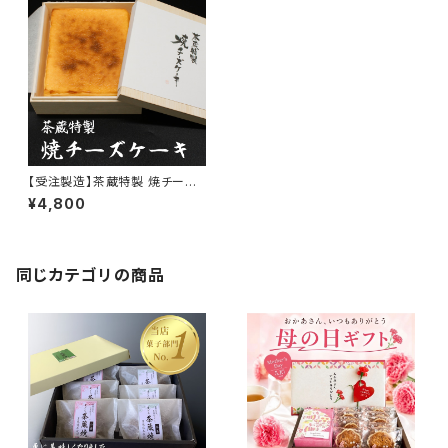
【受注製造】茶蔵特製 焼チーズ
ケーキ【毎週木曜〆切・翌週金曜
¥4,800
発送】
同じカテゴリの商品