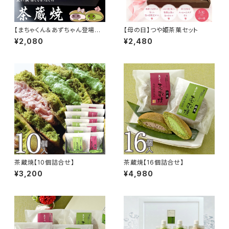
【まちゃくん＆あずちゃん登場記
【母の日】つや姫茶菓セット
念】茶蔵焼 6個詰合せ
¥2,080
¥2,480
茶蔵焼【10個詰合せ】
茶蔵焼【16個詰合せ】
¥3,200
¥4,980