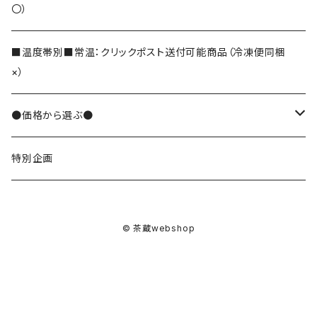
〇）
和紅茶
■温度帯別■常温：クリックポスト送付可能商品（冷凍便同梱
×）
そば茶
●価格から選ぶ●
でわかおりそば茶
その他のお茶
10000円
特別企画
便利なティーバッグ
8000円
茶葉
© 茶蔵webshop
7000円
メッセージ入りティーバッグ
5000円
ノンカフェイン