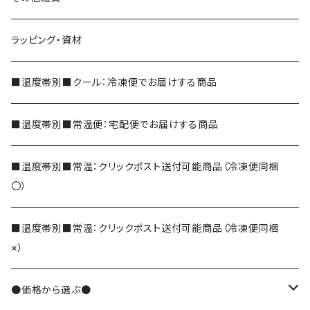
和フィナンシェ
深蒸し茶
ラッピング・資材
シェイク
玉露
■温度帯別■クール：冷凍便でお届けする商品
玄米茶
■温度帯別■常温便：宅配便でお届けする商品
ほうじ茶
■温度帯別■常温：クリックポスト送付可能商品（冷凍便同梱
〇）
和紅茶
■温度帯別■常温：クリックポスト送付可能商品（冷凍便同梱
×）
そば茶
●価格から選ぶ●
でわかおりそば茶
その他のお茶