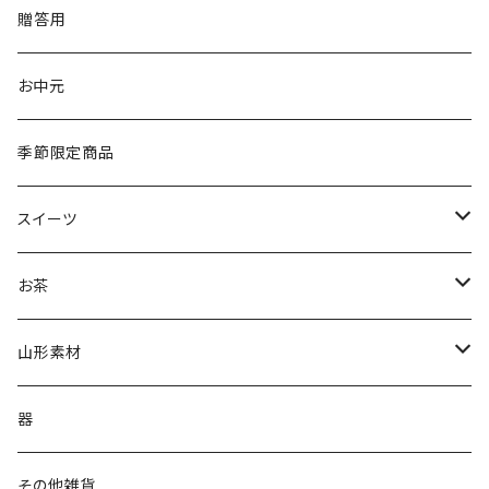
贈答用
お中元
季節限定商品
スイーツ
ジェラート
お茶
抹茶ジェラート
茶蔵焼（生クリームどら焼き）
茶蔵ブランド
山形素材
やまがたジェラート
ケーキ
煎茶
山形だしの素
器
フルーツケーキ
かぶせ茶
紅花
その他雑貨