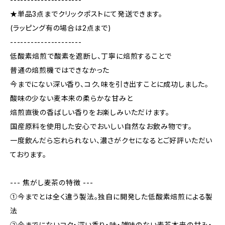
★単品3点までクリックポストにて発送できます。
(ラッピング有の場合は2点まで)
---------------------
低酸素焙煎で酸素を遮断し、丁寧に焙煎することで
普通の焙煎機ではできなかった
今までにない深い香り、コク、味を引き出すことに成功しました。
酸味の少ない麦本来の柔らかな甘みと
焙煎直後の香ばしい香りをお楽しみいただけます。
国産原料を使用した安心でおいしい自然なお飲み物です。
一度飲んだら忘れられない、濃さがクセになるとご好評いただい
ております。
--- 焦がし麦茶の特徴 ---
①今までとは全く違う製法。独自に開発した低酸素焙煎による製
法
②今までにないコク・深い香り・味・雑味のない麦茶本来の甘み・