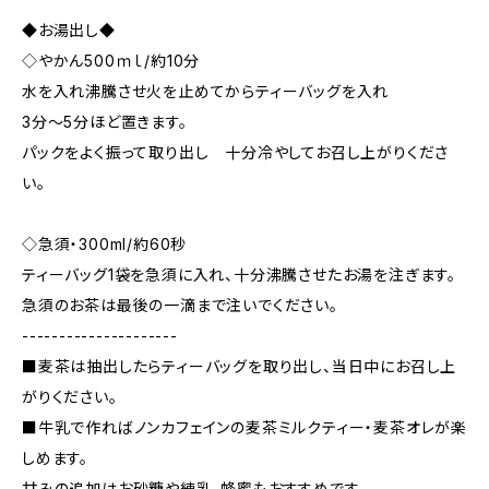
◆お湯出し◆
◇やかん500ｍｌ/約10分
水を入れ沸騰させ火を止めてからティーバッグを入れ
3分～5分ほど置きます。
パックをよく振って取り出し 十分冷やしてお召し上がりくださ
い。
◇急須・300ml/約60秒
ティーバッグ1袋を急須に入れ、十分沸騰させたお湯を注ぎます。
急須のお茶は最後の一滴まで注いでください。
---------------------
■麦茶は抽出したらティーバッグを取り出し、当日中にお召し上
がりください。
■牛乳で作ればノンカフェインの麦茶ミルクティー・麦茶オレが楽
しめます。
甘みの追加はお砂糖や練乳、蜂蜜もおすすめです。