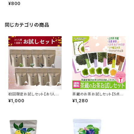
¥800
同じカテゴリの商品
初回限定お試しセット【お1人様
茶蔵のお茶お試しセット【5点ま
１回限り】
で送料無料】
¥1,000
¥1,280