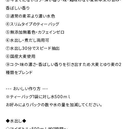
香ばしい香り
③通常の麦茶より濃い水色
④スリムタイプのティーバッグ
⑤無添加無着色・カフェインゼロ
⑥水出し・煮だし両用可
⑦水出し30分でスピード抽出
⑧国産大麦使用
⑨コク・味の濃さ・香ばしい香りを引き出すため大麦とゆり麦の2
種類をブレンド
--- おいしい作り方 ---
※ティーバッグ1袋に対し水500ｍｌ
お好みによりパックの数や水の量を加減してください。
◆水出し◆
◇マイボトル・500ｍｌ/約1時間～