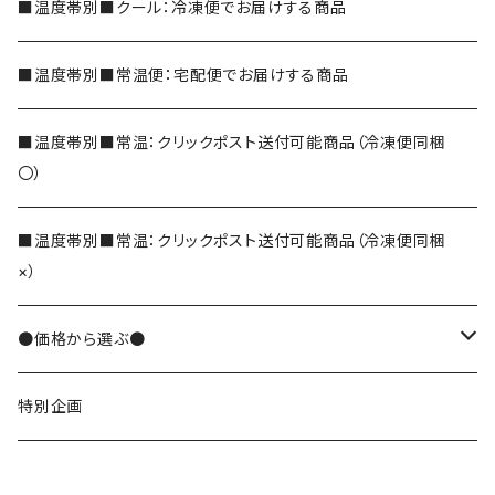
シェイク
玉露
■温度帯別■クール：冷凍便でお届けする商品
玄米茶
■温度帯別■常温便：宅配便でお届けする商品
ほうじ茶
■温度帯別■常温：クリックポスト送付可能商品（冷凍便同梱
〇）
和紅茶
■温度帯別■常温：クリックポスト送付可能商品（冷凍便同梱
×）
そば茶
●価格から選ぶ●
でわかおりそば茶
その他のお茶
10000円
特別企画
便利なティーバッグ
8000円
茶葉