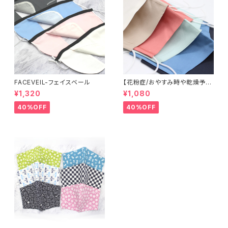
FACEVEIL-フェイスベール
【花粉症/おやすみ時や乾燥予防
に】米沢織シルクマスク
¥1,320
¥1,080
40%OFF
40%OFF