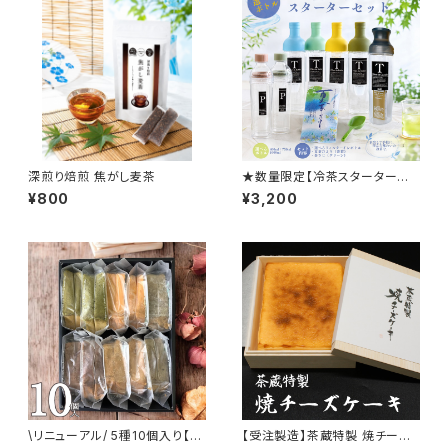
深煎り焙煎 焦がし麦茶
★数量限定【冷茶スターターセッ
ト】夏茶だよりとフィルターイン
¥800
¥3,200
ボトル+おまけつき
\リニューアル/ 5種10個入り【和
【受注製造】茶蔵特製 焼チーズ