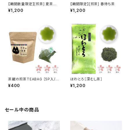
【期間数量限定】[煎茶] 夏茶だ
【期間限定】[煎茶] 春待ち茶
より
¥1,200
¥1,200
茶蔵の煎茶TEABAG ［5P入/ね
ほわとろ［深むし茶］
こクラフトシリーズ］
¥400
¥1,200
セール中の商品