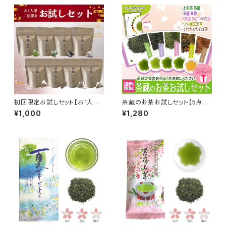
初回限定お試しセット【お1人様
茶蔵のお茶お試しセット【5点ま
１回限り】
で送料無料】
¥1,000
¥1,280