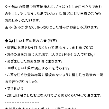
やや熱めの湯温で煎茶流淹れて、さっぱりとした口当たりで飲む
のもよし、少し冷ました湯でいれれば、贅沢に甘い玉露の旨味も
お楽しみいただけます。
苦み・渋みが少なく、あっさりとした甘みがお楽しみ頂けます。
◆美味しいお茶の煎れ方◆（煎茶）
・茶碗にお湯を8分目ほど入れて湯冷ましします（約70℃）
・お茶の葉を急須に入れます。（大さじ2杯分）（5人で約10g）
・湯ざまししたお湯を急須に注ぎます。
・30秒くらいお茶が浸出するのを待ちます。
・お茶を注ぐ分量は均等に濃淡のないように廻し注ぎ最後の一滴
まで絞り切りましょう。
・できあがり
・2煎目は冷ましたお湯を入れてから10秒くらい待って注ぎます。
---------------------
★単品4点までクリックポストにて発送できます。