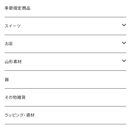
季節限定商品
スイーツ
ジェラート
お茶
抹茶ジェラート
茶蔵焼（生クリームどら焼き）
茶蔵ブランド
山形素材
やまがたジェラート
ケーキ
煎茶
山形だしの素
器
フルーツケーキ
かぶせ茶
紅花
その他雑貨
和フィナンシェ
深蒸し茶
ラッピング・資材