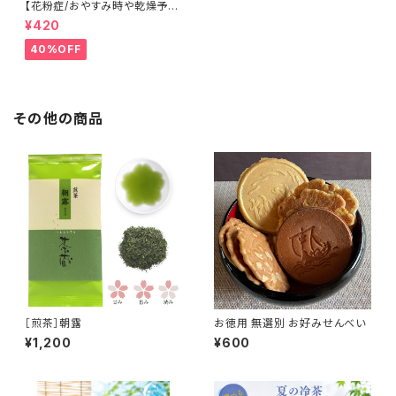
【花粉症/おやすみ時や乾燥予防
に】まめてぬぐいマスク
¥420
40%OFF
その他の商品
［煎茶］朝露
お徳用 無選別 お好みせんべい
¥1,200
¥600