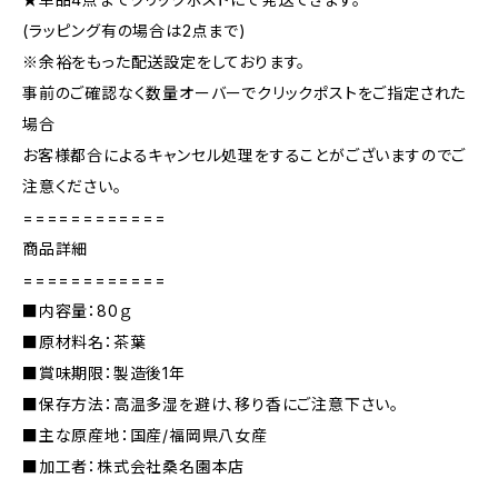
(ラッピング有の場合は2点まで)
※余裕をもった配送設定をしております。
事前のご確認なく数量オーバーでクリックポストをご指定された
場合
お客様都合によるキャンセル処理をすることがございますのでご
注意ください。
============
商品詳細
============
■内容量：80ｇ
■原材料名：茶葉
■賞味期限：製造後1年
■保存方法：高温多湿を避け、移り香にご注意下さい。
■主な原産地：国産/福岡県八女産
■加工者：株式会社桑名園本店