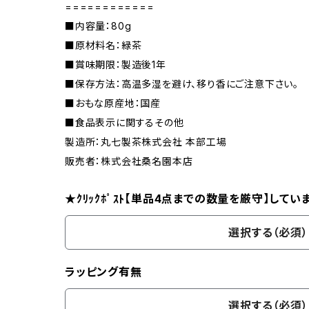
============
■内容量：80g
■原材料名：緑茶
■賞味期限：製造後1年
■保存方法：高温多湿を避け、移り香にご注意下さい。
■おもな原産地：国産
■食品表示に関するその他
製造所：丸七製茶株式会社 本部工場
販売者：株式会社桑名園本店
★ｸﾘｯｸﾎﾟｽﾄ【単品4点までの数量を厳守】してい
選択する（必須）
ラッピング有無
選択する（必須）