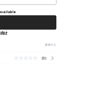
available
方向け
通報する
(0)