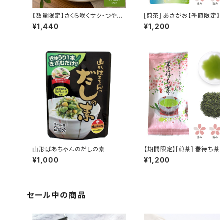
【数量限定】さくら咲くサク・つや姫
[煎茶] あさがお【季節限定】
ヴェセル
¥1,440
¥1,200
山形ばあちゃんのだしの素
【期間限定】[煎茶] 春待ち茶
¥1,000
¥1,200
セール中の商品