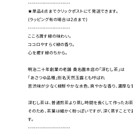
---------------------
★単品4点までクリックポストにて発送できます。
(ラッピング有の場合は2点まで)
---------------------
こころ潤す緑の味わい。
ココロやすらぐ緑の香り。
心を癒す緑のちから。
明治二十年創業の老舗 桑名園本店の「深むし茶」は
「あさつゆ品種」別名天然玉露とも呼ばれ
苦渋味が少なく緑鮮やかな水色、爽やかな香り、濃厚な
深むし茶は、普通煎茶より蒸し時間を長くして作ったお茶
そのため、茶葉は細かく粉っぽいですが、深く蒸すことで
す。
---------------------