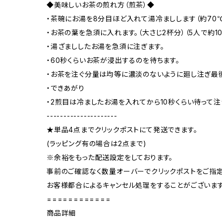
◆美味しいお茶の煎れ方（煎茶）◆
・茶碗にお湯を8分目ほど入れて湯冷ましします（約70℃
・お茶の葉を急須に入れます。（大さじ2杯分）（5人で約10
・湯ざまししたお湯を急須に注ぎます。
・60秒くらいお茶が浸出するのを待ちます。
・お茶を注ぐ分量は均等に濃淡のないように廻し注ぎ最
・できあがり
・2煎目は冷ましたお湯を入れてから10秒くらい待って注
---------------------
★単品4点までクリックポストにて発送できます。
(ラッピング有の場合は2点まで)
※余裕をもった配送設定をしております。
事前のご確認なく数量オーバーでクリックポストをご指
お客様都合によるキャンセル処理をすることがございます
============
商品詳細