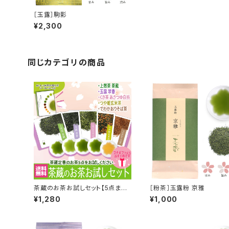
［玉露］駒影
¥2,300
同じカテゴリの商品
茶蔵のお茶お試しセット【5点まで
［粉茶］玉露粉 京雅
送料無料】
¥1,280
¥1,000