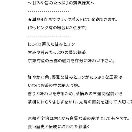
～甘みや旨みたっぷりの贅沢緑茶～
---------------------
★単品4点までクリックポストにて発送できます。
(ラッピング有の場合は2点まで)
---------------------
じっくり蓄えた甘みとコク
甘みや旨みたっぷりの贅沢緑茶
京都府産の玉露の魅力を存分に味わい下さい。
鮮やかな色、優雅な甘みとコクがたっぷりな玉露は
いわばお茶の中の箱入り娘。
香りと味わいを守るため、茶摘みの三週間程前から
茶樹にわらやよしずをかけ、太陽の直射を避けて大切に
京都府宇治は古くから良質な茶の産地として有名です。
長い歴史と伝統に培われた緑濃く