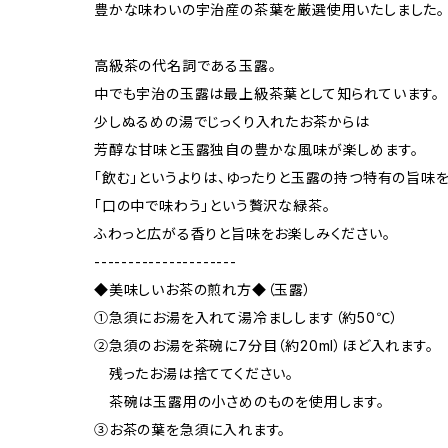
豊かな味わいの宇治産の茶葉を厳選使用いたしました。
高級茶の代名詞である玉露。
中でも宇治の玉露は最上級茶葉として知られています。
少しぬるめの湯でじっくり入れたお茶からは
芳醇な甘味と玉露独自の豊かな風味が楽しめます。
「飲む」というよりは、ゆったりと玉露の持つ特有の旨味
「口の中で味わう」という贅沢な緑茶。
ふわっと広がる香りと旨味をお楽しみください。
---------------------
◆美味しいお茶の煎れ方◆（玉露）
①急須にお湯を入れて湯冷ましします（約50℃）
②急須のお湯を茶碗に7分目（約20ml）ほど入れます。
残ったお湯は捨ててください。
茶碗は玉露用の小さめのものを使用します。
③お茶の葉を急須に入れます。