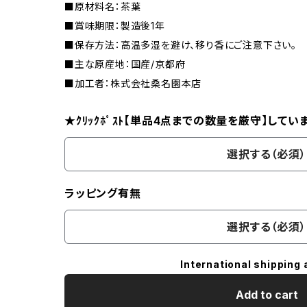
■原材料名：茶葉
■賞味期限：製造後1年
■保存方法：高温多湿を避け、移り香にご注意下さい。
■主な原産地：国産/京都府
■加工者：株式会社桑名園本店
★ｸﾘｯｸﾎﾟｽﾄ【単品4点までの数量を厳守】してい
選択する（必須）
ラッピング有無
選択する（必須）
International shipping 
Add to cart