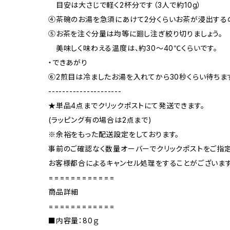
目安は大さじで軽く2杯分です（3人で約10g）
④茶碗のお湯を急須にあけて2分くらいお茶が浸出する
⑤お茶を注ぐ分量は均等に廻し注ぎ絞り切りましょう。
美味しく味わえる温度は、約30～40℃くらいです。
・できあがり
⑥2煎目は冷ましたお湯を入れてから30秒くらい待ちま
---------------------
★単品4点までクリックポストにて発送できます。
(ラッピング有の場合は2点まで)
※余裕をもった配送設定をしております。
事前のご確認なく数量オーバーでクリックポストをご指
お客様都合によるキャンセル処理をすることがございます
============
商品詳細
============
■内容量：80ｇ