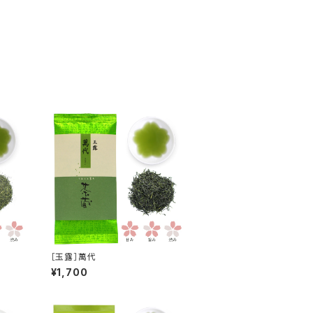
［玉露］萬代
¥1,700