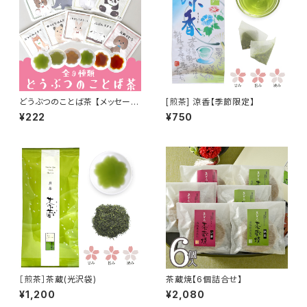
どうぶつのことば茶 【メッセージ
[煎茶] 涼香【季節限定】
入りティーバッグ】
¥222
¥750
［煎茶］茶蔵(光沢袋)
茶蔵焼【6個詰合せ】
¥1,200
¥2,080