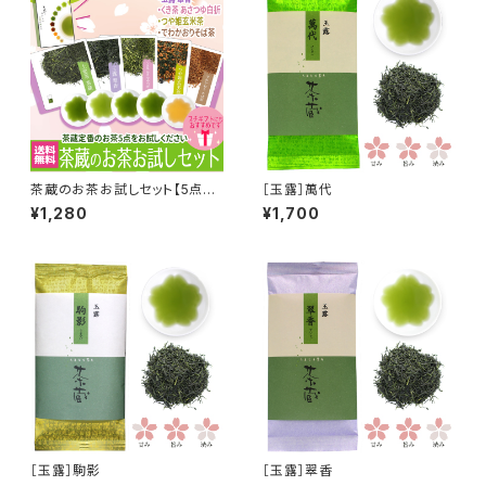
茶蔵のお茶お試しセット【5点ま
［玉露］萬代
で送料無料】
¥1,280
¥1,700
［玉露］駒影
［玉露］翠香