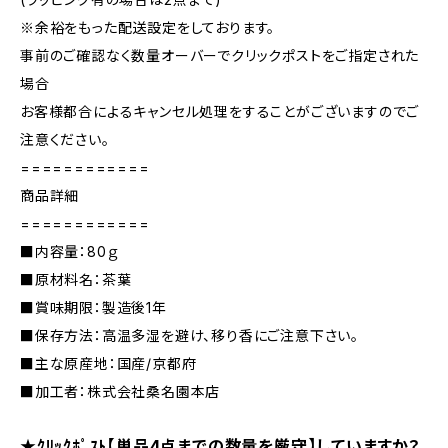
※余裕をもった配送設定をしております。
事前のご確認なく数量オーバーでクリックポストをご指定された
場合
お客様都合によるキャンセル処理をすることがございますのでご
注意ください。
============
商品詳細
============
■内容量：80ｇ
■原材料名：茶葉
■賞味期限：製造後1年
■保存方法：高温多湿を避け、移り香にご注意下さい。
■主な原産地：国産/京都府
■加工者：株式会社桑名園本店
★ｸﾘｯｸﾎﾟｽﾄ【単品4点までの数量を厳守】していますか？