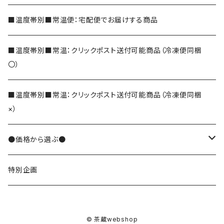
玄米茶
■温度帯別■常温便：宅配便でお届けする商品
ほうじ茶
■温度帯別■常温：クリックポスト送付可能商品（冷凍便同梱
〇）
和紅茶
■温度帯別■常温：クリックポスト送付可能商品（冷凍便同梱
×）
そば茶
●価格から選ぶ●
でわかおりそば茶
その他のお茶
10000円
特別企画
便利なティーバッグ
8000円
茶葉
© 茶蔵webshop