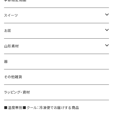
スイーツ
ジェラート
お茶
抹茶ジェラート
茶蔵焼（生クリームどら焼き）
茶蔵ブランド
山形素材
やまがたジェラート
ケーキ
煎茶
山形だしの素
器
フルーツケーキ
かぶせ茶
紅花
その他雑貨
和フィナンシェ
深蒸し茶
ラッピング・資材
シェイク
玉露
■温度帯別■クール：冷凍便でお届けする商品