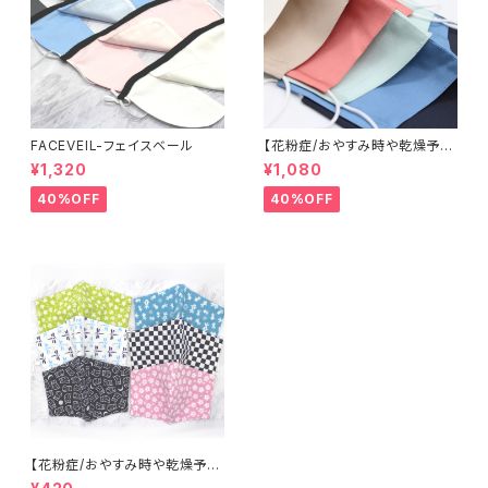
FACEVEIL-フェイスベール
【花粉症/おやすみ時や乾燥予防
に】米沢織シルクマスク
¥1,320
¥1,080
40%OFF
40%OFF
【花粉症/おやすみ時や乾燥予防
に】まめてぬぐいマスク