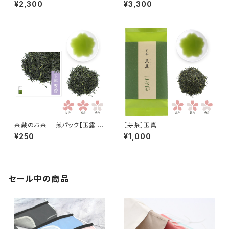
¥2,300
¥3,300
茶蔵のお茶 一煎パック【玉露 翠
［芽茶］玉真
香(すいこう)】
¥250
¥1,000
セール中の商品