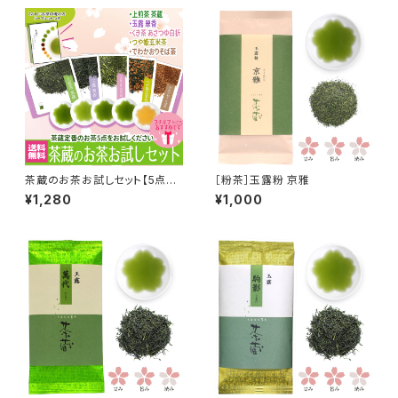
茶蔵のお茶お試しセット【5点ま
［粉茶］玉露粉 京雅
で送料無料】
¥1,280
¥1,000