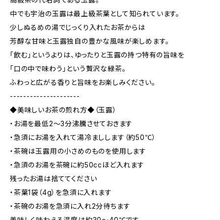
中でも宇治の玉露は最上級茶葉として知られています。
少しぬるめの湯でじっくり入れたお茶からは
芳醇な甘味と玉露独自の豊かな風味が楽しめます。
「飲む」というよりは、ゆったりと玉露の持つ特有の旨味を
「口の中で味わう」という贅沢な緑茶。
ふわっと広がる香りと旨味をお楽しみください。
---------------------
◆美味しいお茶の煎れ方◆（玉露）
・お湯を最低2～3分沸騰させておきます
・急須にお湯を入れて湯冷ましします（約50℃）
・茶碗は玉露用の小さめのものを使用します
・急須のお湯を茶碗に約50ccほど入れます
残ったお湯は捨ててください
・茶葉1袋（4g）を急須に入れます
・茶碗のお湯を急須に入れ2分待ちます
美味しく味わえる温度は約30～40℃です