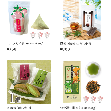
もも入り冷茶 ティーバッグ
深煎り焙煎 焦がし麦茶
¥756
¥800
茶蔵焼【ばら売り】
つや姫玄米茶【 茶葉150ｇ】