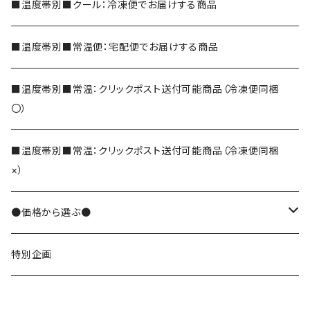
シェイク
玉露
■温度帯別■クール：冷凍便でお届けする商品
玄米茶
■温度帯別■常温便：宅配便でお届けする商品
ほうじ茶
■温度帯別■常温：クリックポスト送付可能商品（冷凍便同梱
〇）
和紅茶
■温度帯別■常温：クリックポスト送付可能商品（冷凍便同梱
×）
そば茶
●価格から選ぶ●
でわかおりそば茶
その他のお茶
10000円
特別企画
便利なティーバッグ
8000円
茶葉