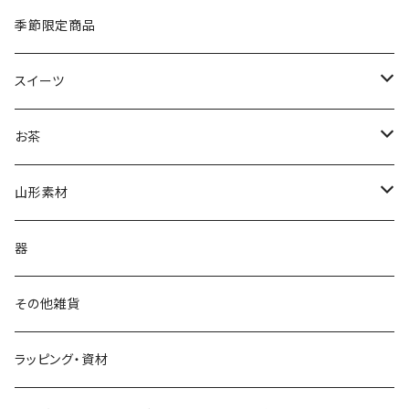
季節限定商品
スイーツ
ジェラート
お茶
抹茶ジェラート
茶蔵焼（生クリームどら焼き）
茶蔵ブランド
山形素材
やまがたジェラート
ケーキ
煎茶
山形だしの素
器
フルーツケーキ
かぶせ茶
紅花
その他雑貨
和フィナンシェ
深蒸し茶
ラッピング・資材