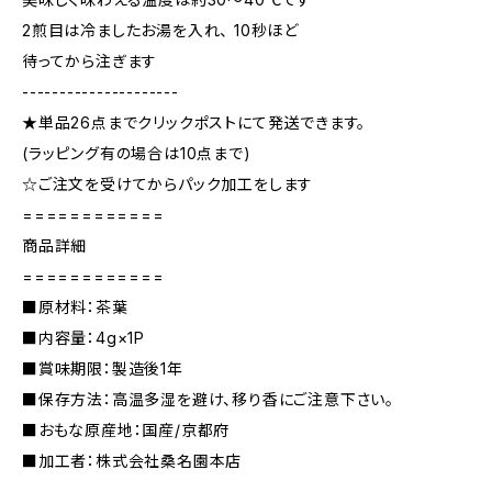
2煎目は冷ましたお湯を入れ、 10秒ほど
待ってから注ぎます
---------------------
★単品26点までクリックポストにて発送できます。
(ラッピング有の場合は10点まで)
☆ご注文を受けてからパック加工をします
============
商品詳細
============
■原材料：茶葉
■内容量：4g×1P
■賞味期限：製造後1年
■保存方法：高温多湿を避け、移り香にご注意下さい。
■おもな原産地：国産/京都府
■加工者：株式会社桑名園本店