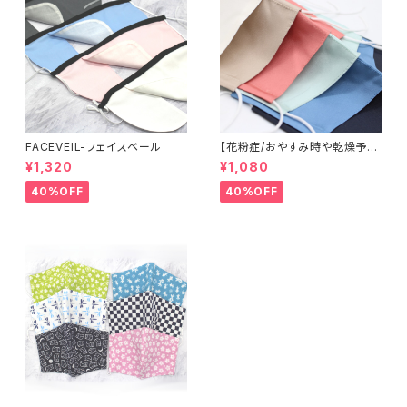
FACEVEIL-フェイスベール
【花粉症/おやすみ時や乾燥予防
に】米沢織シルクマスク
¥1,320
¥1,080
40%OFF
40%OFF