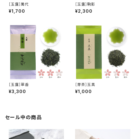
［玉露］萬代
［玉露］駒影
¥1,700
¥2,300
［玉露］翠香
［芽茶］玉真
¥3,300
¥1,000
セール中の商品