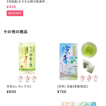
【花粉症/おやすみ時や乾燥予防
に】まめてぬぐいマスク
¥420
40%OFF
その他の商品
煎茶＆レモングラス
[煎茶] 涼香【季節限定】
¥800
¥750