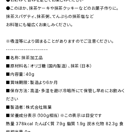
●このほか、抹茶ケーキや抹茶クッキーなどのお菓子作りに。
抹茶スパゲティ、抹茶粥、てんぷらの抹茶塩など
お料理にも幅広くお楽しみください。
※吸湿等により固まることがありますのでご注意ください。
---------------------
■名称：抹茶加工品
■原材料名：オリゴ糖（国内製造）、抹茶（日本）
■内容量：40g
■賞味期限：製造より6か月
■保存方法：高温・多湿を避け冷暗所にて保管し早めにお飲みく
ださい
■製造者：株式会社銘葉
■栄養成分表示（100g相当）※この表示は目安です
熱量 378kcal たんぱく質 7.9g 脂質 1.9g 炭水化物 82.3g 食
塩相当量 0g