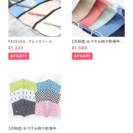
FACEVEIL-フェイスベール
【花粉症/おやすみ時や乾燥予防
に】米沢織シルクマスク
¥1,320
¥1,080
40%OFF
40%OFF
【花粉症/おやすみ時や乾燥予防
に】まめてぬぐいマスク