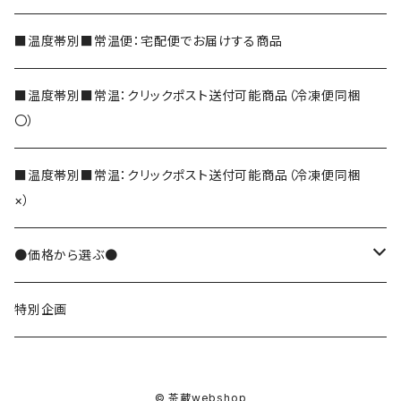
玄米茶
■温度帯別■常温便：宅配便でお届けする商品
ほうじ茶
■温度帯別■常温：クリックポスト送付可能商品（冷凍便同梱
〇）
和紅茶
■温度帯別■常温：クリックポスト送付可能商品（冷凍便同梱
×）
そば茶
●価格から選ぶ●
でわかおりそば茶
その他のお茶
10000円
特別企画
便利なティーバッグ
8000円
茶葉
© 茶蔵webshop