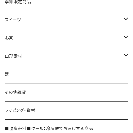
季節限定商品
スイーツ
ジェラート
お茶
抹茶ジェラート
茶蔵焼（生クリームどら焼き）
茶蔵ブランド
山形素材
やまがたジェラート
ケーキ
煎茶
山形だしの素
器
フルーツケーキ
かぶせ茶
紅花
その他雑貨
和フィナンシェ
深蒸し茶
ラッピング・資材
シェイク
玉露
■温度帯別■クール：冷凍便でお届けする商品