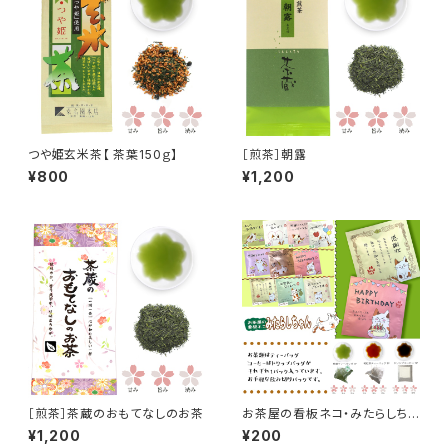
つや姫玄米茶【 茶葉150ｇ】
［煎茶］朝露
¥800
¥1,200
［煎茶］茶蔵のおもてなしのお茶
お茶屋の看板ネコ・みたらしちゃ
んのメッセージティー
¥1,200
¥200