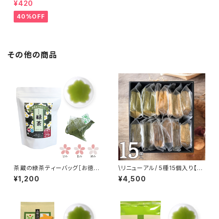
¥420
40%OFF
その他の商品
茶蔵の緑茶ティーバッグ［お徳用
\リニューアル/ 5種15個入り【和
25P入］
のシフォンケーキ詰合せ】
¥1,200
¥4,500