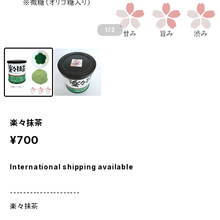
1
/2
楽々抹茶
¥700
International shipping available
---------------------
楽々抹茶
---------------------