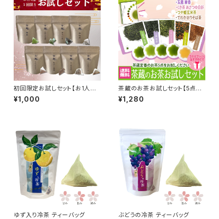
初回限定お試しセット【お1人様
茶蔵のお茶お試しセット【5点ま
１回限り】
で送料無料】
¥1,000
¥1,280
ゆず入り冷茶 ティーバッグ
ぶどうの冷茶 ティーバッグ